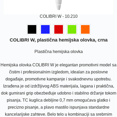
COLIBRI W - 10.210
COLIBRI W, plastična hemijska olovka, crna
Plastična hemijska olovka
Hemijska olovka COLIBRI W je elegantan promotivni model sa
čistim i profesionalnim izgledom, idealan za poslovne
događaje, promotivne kampanje i svakodnevnu upotrebu.
Izrađena je od izdržljivog ABS materijala, lagana i praktična,
dok gumirani grip obezbeđuje udobno i stabilno držanje tokom
pisanja. TC kuglica debljine 0,7 mm omogućava glatko i
precizno pisanje, a plavo mastilo ispunjava standardne
kancelarijske zahteve. Belo telo u kombinaciji sa srebrnim