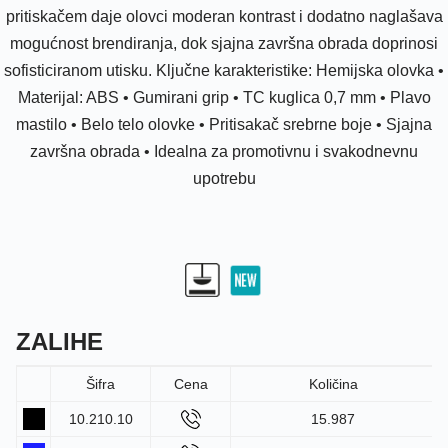
pritiskačem daje olovci moderan kontrast i dodatno naglašava
mogućnost brendiranja, dok sjajna završna obrada doprinosi
sofisticiranom utisku. Ključne karakteristike: Hemijska olovka •
Materijal: ABS • Gumirani grip • TC kuglica 0,7 mm • Plavo
mastilo • Belo telo olovke • Pritisakač srebrne boje • Sjajna
završna obrada • Idealna za promotivnu i svakodnevnu
upotrebu
ZALIHE
Šifra
Cena
Količina
10.210.10
15.987