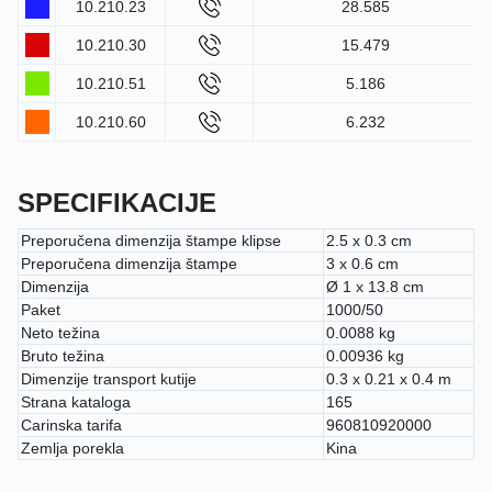
10.210.23
28.585
10.210.30
15.479
10.210.51
5.186
10.210.60
6.232
SPECIFIKACIJE
Preporučena dimenzija štampe klipse
2.5 x 0.3 cm
Preporučena dimenzija štampe
3 x 0.6 cm
Dimenzija
Ø 1 x 13.8 cm
Paket
1000/50
Neto težina
0.0088 kg
Bruto težina
0.00936 kg
Dimenzije transport kutije
0.3 x 0.21 x 0.4 m
Strana kataloga
165
Carinska tarifa
960810920000
Zemlja porekla
Kina