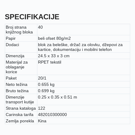
SPECIFIKACIJE
Broj strana
40
knjižnog bloka
Papir
beli ofset 80g/m2
Dodaci
blok za beleške, držač za olovku, džepovi za
kartice, dokumentaciju i mobilni telefon
Dimenzija
24.5 x 33 x 3 cm
Materijal za
RPET tekstil
oblaganje
korice
Paket
20/1
Neto težina
0.655 kg
Bruto težina
0.699 kg
Dimenzije
0.25 x 0.35 x 0.51 m
transport kutije
Strana kataloga
122
Carinska tarifa
482010300000
Zemlja porekla
Kina