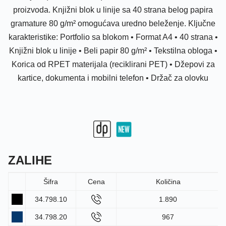
proizvoda. Knjižni blok u linije sa 40 strana belog papira
gramature 80 g/m² omogućava uredno beleženje. Ključne
karakteristike: Portfolio sa blokom • Format A4 • 40 strana •
Knjižni blok u linije • Beli papir 80 g/m² • Tekstilna obloga •
Korica od RPET materijala (reciklirani PET) • Džepovi za
kartice, dokumenta i mobilni telefon • Držač za olovku
ZALIHE
Šifra
Cena
Količina
34.798.10
1.890
34.798.20
967