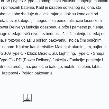
o 60 W (Type-C/Type-C) omogućava efikasno punjenje mobilnih
a i pomoćnih baterija. Kabl je izrađen od tkanog najlona, što
banje i obezbeđuje dug vek trajanja, dok su konektori od
eta u ovoj kategoriji i pogodni za personalizaciju laserskom
wer Delivery) funkciju obezbeđuje brže i pametno punjenje,
e uređaju i viši nivo bezbednosti, štiteći bateriju i uređaj od
a. Proizvod dolazi u poklon pakovanju, što ga čini odličnim
klonom. Ključne karakteristike: Materijal: aluminijum, najlon •
USB-A/Type-C • Izlazi: Micro-USB, Lightning, Type-C • Snaga
ype-C) • PD (Power Delivery) funkcija • Funkcije: punjenje i
no sa uređajima: pomoćne baterije, mobilni telefoni, tableti,
laptopovi • Poklon pakovanje