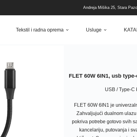
Andreja Mišika 25, Stara Paz
Tekstil i radna oprema
Usluge
KATA
FLET 60W 6IN1, usb type-c
USB / Type-C k
FLET 60W 6IN1 je univerzaln
Zahvaljujući dualnom ulazu 
pokriva potrebe gotovo svih s
kancelariju, putovanja i 