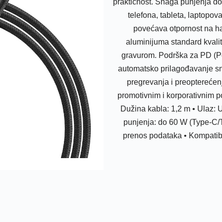
praktičnost. Snaga punjenja d
Sledeće
telefona, tableta, laptopov
povećava otpornost na ha
aluminijuma standard kvalit
gravurom. Podrška za PD (Po
automatsko prilagođavanje snag
pregrevanja i preopterećenj
promotivnim i korporativnim po
Dužina kabla: 1,2 m • Ulaz: 
punjenja: do 60 W (Type-C/T
prenos podataka • Kompatibil