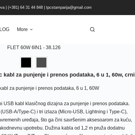
ova
|
(+381) 64 31 44 848
|
tpcstamparija@gmail.com
LOG
More
FLET 60W 6IN1 - 38.126
 kabl za punjenje i prenos podataka, 6 u 1, 60w, crni
abl za punjenje i prenos podataka, 6 u 1, 60W
i USB kabl klasičnog dizajna za punjenje i prenos podataka.
(USB-A/Type-C) i tri izlaza (Micro-USB, Lightning i Type-C),
avremenih uređaja, što ga čini savršenim aksesoarom za kuću,
svakodnevnu upotrebu. Dužina kabla od 1,2 m pruža dodatnu