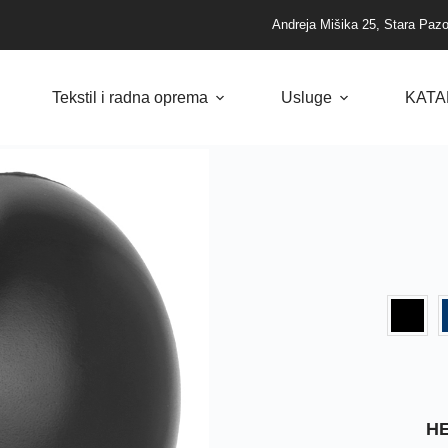
Andreja Mišika 25, Stara Paz
Tekstil i radna oprema
Usluge
KATA
HE