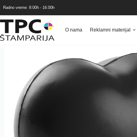
Skip
to
Radno vreme: 8:00h - 16:00h
content
O nama
Reklamni materijal