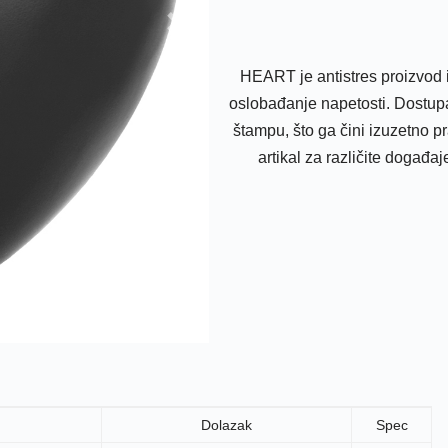
Sledeće
HEART je antistres proizvod i
oslobađanje napetosti. Dostupa
štampu, što ga čini izuzetno pr
artikal za različite događaj
Dolazak
Spec