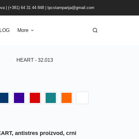
ova
|
(+381) 64 31 44 848
|
tpcstamparija@gmail.com
LOG
More
HEART - 32.013
ART, antistres proizvod, crni