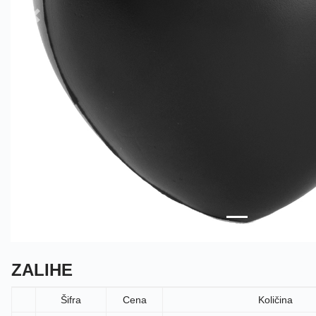
Sledeće
ZALIHE
Šifra
Cena
Količina