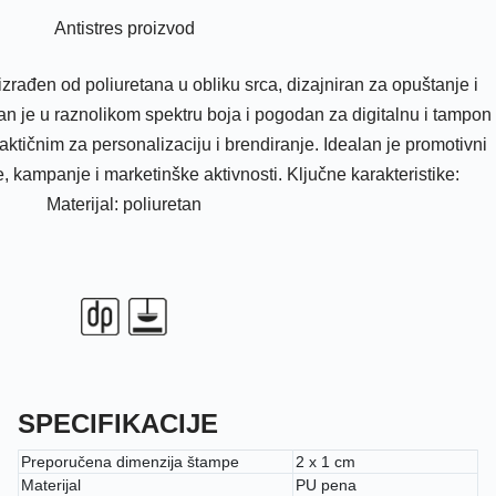
Antistres proizvod
zrađen od poliuretana u obliku srca, dizajniran za opuštanje i
n je u raznolikom spektru boja i pogodan za digitalnu i tampon
aktičnim za personalizaciju i brendiranje. Idealan je promotivni
e, kampanje i marketinške aktivnosti. Ključne karakteristike:
Materijal: poliuretan
SPECIFIKACIJE
Preporučena dimenzija štampe
2 x 1 cm
Materijal
PU pena