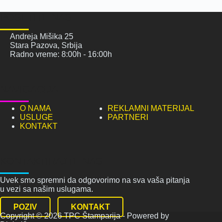
POSETITE NAS
Andreja Mišika 25
Stara Pazova, Srbija
Radno vreme: 8:00h - 16:00h
NAVIGACIJA
O NAMA
REKLAMNI MATERIJAL
USLUGE
PARTNERI
KONTAKT
KONTAKTIRAJTE NAS
Uvek smo spremni da odgovorimo na sva vaša pitanja
u vezi sa našim uslugama.
POZIV
KONTAKT
Copyright © 2026 TPC Štamparija - Powered by