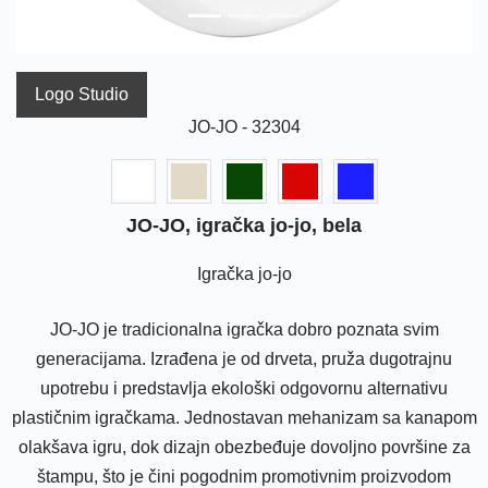
Logo Studio
JO-JO - 32304
JO-JO, igračka jo-jo, bela
Igračka jo-jo
JO-JO je tradicionalna igračka dobro poznata svim
generacijama. Izrađena je od drveta, pruža dugotrajnu
upotrebu i predstavlja ekološki odgovornu alternativu
plastičnim igračkama. Jednostavan mehanizam sa kanapom
olakšava igru, dok dizajn obezbeđuje dovoljno površine za
štampu, što je čini pogodnim promotivnim proizvodom