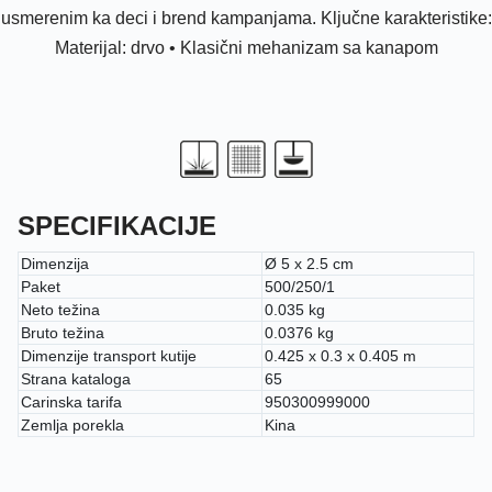
usmerenim ka deci i brend kampanjama. Ključne karakteristike:
Materijal: drvo • Klasični mehanizam sa kanapom
SPECIFIKACIJE
Dimenzija
Ø 5 x 2.5 cm
Paket
500/250/1
Neto težina
0.035 kg
Bruto težina
0.0376 kg
Dimenzije transport kutije
0.425 x 0.3 x 0.405 m
Strana kataloga
65
Carinska tarifa
950300999000
Zemlja porekla
Kina