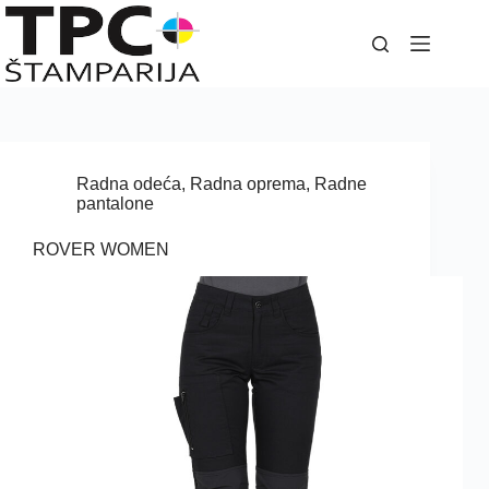
Skip
to
content
Radna odeća
,
Radna oprema
,
Radne
pantalone
ROVER WOMEN