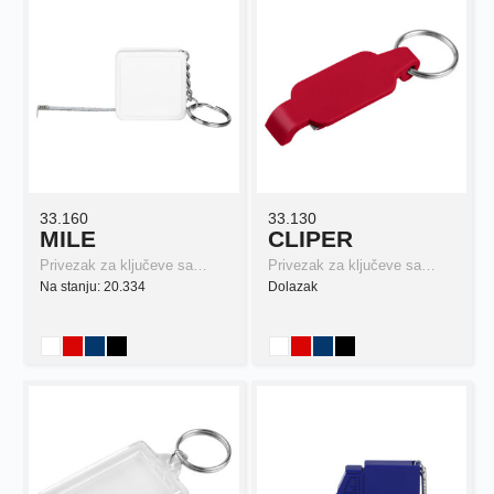
33.160
33.130
MILE
CLIPER
Privezak za ključeve sa…
Privezak za ključeve sa…
Na stanju: 20.334
Dolazak