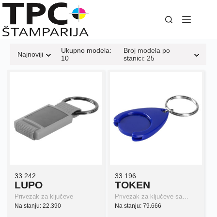
Skip
to
content
Ukupno modela:
Broj modela po
Najnoviji
10
stanici: 25
33.242
33.196
LUPO
TOKEN
Privezak za ključeve
Privezak za ključeve sa…
Na stanju: 22.390
Na stanju: 79.666