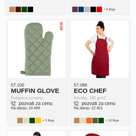
+ 5 Boje
NEW
57.100
57.088
MUFFIN GLOVE
ECO CHEF
Rukavica za rernu
Kecelja, 180 g/m2
pozvati za cenu
pozvati za cenu
Na stanju: 24.489
Na stanju: 22.401
+ 5 Boje
+ 10 Boje