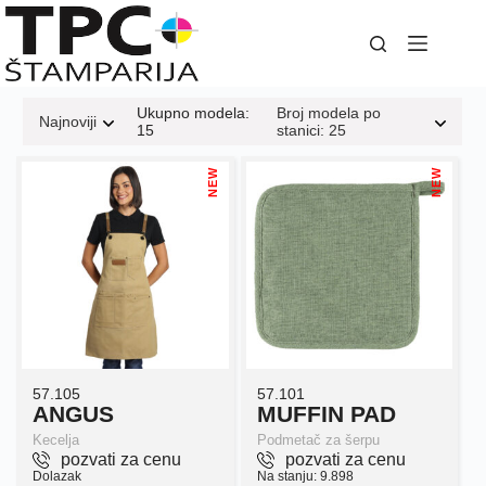
Skip
to
content
Ukupno modela:
Broj modela po
Najnoviji
15
stanici: 25
NEW
NEW
57.105
57.101
ANGUS
MUFFIN PAD
Kecelja
Podmetač za šerpu
pozvati za cenu
pozvati za cenu
Dolazak
Na stanju: 9.898