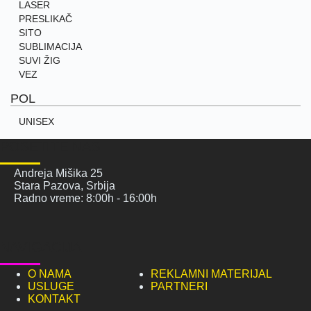
LASER
PRESLIKAČ
SITO
SUBLIMACIJA
SUVI ŽIG
VEZ
POL
UNISEX
POSETITE NAS
Andreja Mišika 25
Stara Pazova, Srbija
Radno vreme: 8:00h - 16:00h
NAVIGACIJA
O NAMA
REKLAMNI MATERIJAL
USLUGE
PARTNERI
KONTAKT