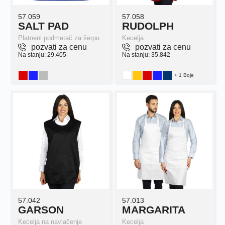
57.059
57.058
SALT PAD
RUDOLPH
Platneni podmetač za šerpu
Kecelja
pozvati za cenu
pozvati za cenu
Na stanju: 29.405
Na stanju: 35.842
+ 1 Boje
57.042
57.013
GARSON
MARGARITA
Kecelja na navlačenje
Kecelja